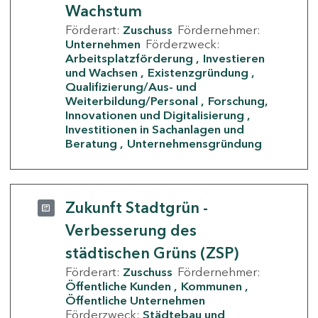
Wachstum
Förderart:
Zuschuss
Fördernehmer:
Unternehmen
Förderzweck:
Arbeitsplatzförderung
Investieren
und Wachsen
Existenzgründung
Qualifizierung/Aus- und
Weiterbildung/Personal
Forschung,
Innovationen und Digitalisierung
Investitionen in Sachanlagen und
Beratung
Unternehmensgründung
Zukunft Stadtgrün -
Verbesserung des
städtischen Grüns (ZSP)
Förderart:
Zuschuss
Fördernehmer:
Öffentliche Kunden
Kommunen
Öffentliche Unternehmen
Förderzweck:
Städtebau und