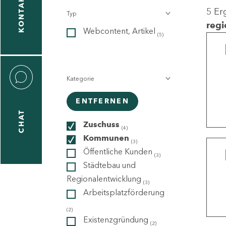
KONTAKT
5 Er
Typ
gen
regi
Webcontent, Artikel
n
(5)
Kategorie
ENTFERNEN
CHAT
icecenter
Zuschuss
(4)
Kommunen
(3)
Öffentliche Kunden
(3)
taktformular
Städtebau und
Regionalentwicklung
(3)
Arbeitsplatzförderung
erportal
(2)
Existenzgründung
(2)