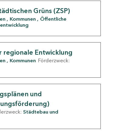
tädtischen Grüns (ZSP)
den
Kommunen
Öffentliche
entwicklung
r regionale Entwicklung
den
Kommunen
Förderzweck:
ngsplänen und
nungsförderung)
derzweck:
Städtebau und