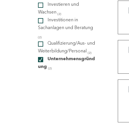
Investieren und
Wachsen
(2)
ndorte
Investitionen in
Sachanlagen und Beratung
(2)
Qualifizierung/Aus- und
Weiterbildung/Personal
(2)
Unternehmensgründ
ung
(2)