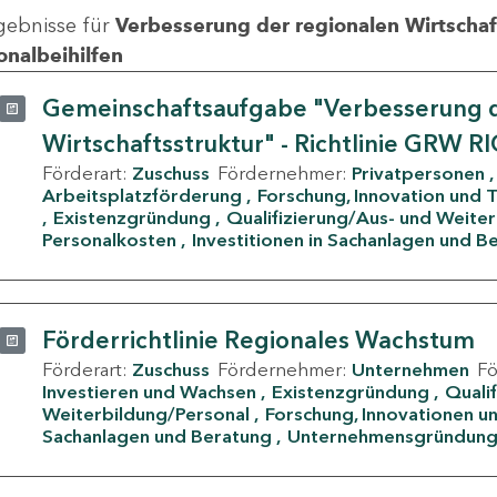
gebnisse für
Verbesserung der regionalen Wirtschafts
onalbeihilfen
Gemeinschaftsaufgabe "Verbesserung d
Wirtschaftsstruktur" - Richtlinie GRW R
Förderart:
Zuschuss
Fördernehmer:
Privatpersonen
Arbeitsplatzförderung
Forschung, Innovation und 
Existenzgründung
Qualifizierung/Aus- und Weite
Personalkosten
Investitionen in Sachanlagen und B
Förderrichtlinie Regionales Wachstum
Förderart:
Zuschuss
Fördernehmer:
Unternehmen
F
Investieren und Wachsen
Existenzgründung
Quali
Weiterbildung/Personal
Forschung, Innovationen un
Sachanlagen und Beratung
Unternehmensgründun