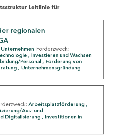
struktur Leitlinie für
er regionalen
IGA
Unternehmen
Förderzweck:
Technologie
Investieren und Wachsen
rbildung/Personal
Förderung von
eratung
Unternehmensgründung
örderzweck:
Arbeitsplatzförderung
fizierung/Aus- und
d Digitalisierung
Investitionen in
g