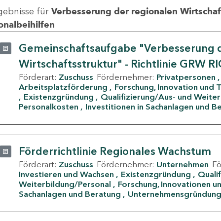
gebnisse für
Verbesserung der regionalen Wirtschafts
onalbeihilfen
Gemeinschaftsaufgabe "Verbesserung d
Wirtschaftsstruktur" - Richtlinie GRW R
Förderart:
Zuschuss
Fördernehmer:
Privatpersonen
Arbeitsplatzförderung
Forschung, Innovation und 
Existenzgründung
Qualifizierung/Aus- und Weite
Personalkosten
Investitionen in Sachanlagen und B
Förderrichtlinie Regionales Wachstum
Förderart:
Zuschuss
Fördernehmer:
Unternehmen
F
Investieren und Wachsen
Existenzgründung
Quali
Weiterbildung/Personal
Forschung, Innovationen un
Sachanlagen und Beratung
Unternehmensgründun