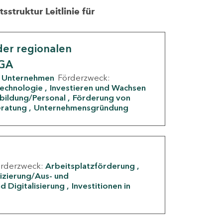
struktur Leitlinie für
er regionalen
IGA
Unternehmen
Förderzweck:
Technologie
Investieren und Wachsen
rbildung/Personal
Förderung von
eratung
Unternehmensgründung
örderzweck:
Arbeitsplatzförderung
fizierung/Aus- und
d Digitalisierung
Investitionen in
g