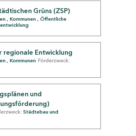
tädtischen Grüns (ZSP)
den
Kommunen
Öffentliche
entwicklung
r regionale Entwicklung
den
Kommunen
Förderzweck:
ngsplänen und
nungsförderung)
derzweck:
Städtebau und