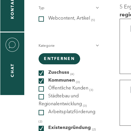
KONTAKT
5 Er
Typ
gen
regi
Webcontent, Artikel
n
(5)
Kategorie
ENTFERNEN
CHAT
icecenter
Zuschuss
(4)
Kommunen
(3)
Öffentliche Kunden
(3)
taktformular
Städtebau und
Regionalentwicklung
(3)
Arbeitsplatzförderung
erportal
(2)
Existenzgründung
(2)