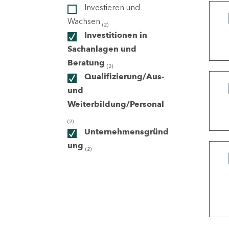
Investieren und
Wachsen
(2)
ndorte
Investitionen in
Sachanlagen und
Beratung
(2)
Qualifizierung/Aus-
und
Weiterbildung/Personal
(2)
Unternehmensgründ
ung
(2)