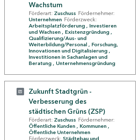
Wachstum
Förderart:
Zuschuss
Fördernehmer:
Unternehmen
Förderzweck:
Arbeitsplatzförderung
Investieren
und Wachsen
Existenzgründung
Qualifizierung/Aus- und
Weiterbildung/Personal
Forschung,
Innovationen und Digitalisierung
Investitionen in Sachanlagen und
Beratung
Unternehmensgründung
Zukunft Stadtgrün -
Verbesserung des
städtischen Grüns (ZSP)
Förderart:
Zuschuss
Fördernehmer:
Öffentliche Kunden
Kommunen
Öffentliche Unternehmen
Förderzweck:
Städtebau und