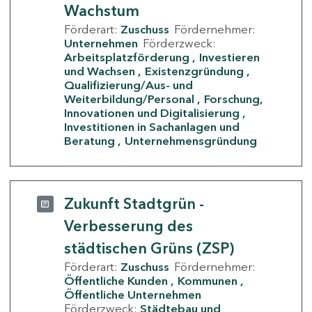
Wachstum
Förderart:
Zuschuss
Fördernehmer:
Unternehmen
Förderzweck:
Arbeitsplatzförderung
Investieren
und Wachsen
Existenzgründung
Qualifizierung/Aus- und
Weiterbildung/Personal
Forschung,
Innovationen und Digitalisierung
Investitionen in Sachanlagen und
Beratung
Unternehmensgründung
Zukunft Stadtgrün -
Verbesserung des
städtischen Grüns (ZSP)
Förderart:
Zuschuss
Fördernehmer:
Öffentliche Kunden
Kommunen
Öffentliche Unternehmen
Förderzweck:
Städtebau und