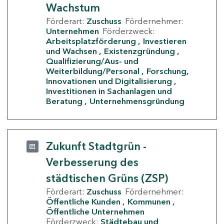
Wachstum
Förderart:
Zuschuss
Fördernehmer:
Unternehmen
Förderzweck:
Arbeitsplatzförderung
Investieren
und Wachsen
Existenzgründung
Qualifizierung/Aus- und
Weiterbildung/Personal
Forschung,
Innovationen und Digitalisierung
Investitionen in Sachanlagen und
Beratung
Unternehmensgründung
Zukunft Stadtgrün -
Verbesserung des
städtischen Grüns (ZSP)
Förderart:
Zuschuss
Fördernehmer:
Öffentliche Kunden
Kommunen
Öffentliche Unternehmen
Förderzweck:
Städtebau und