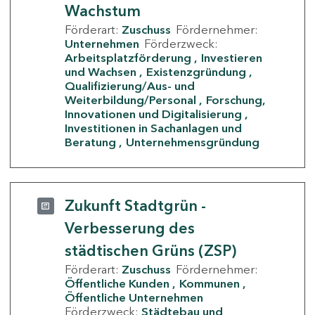
Wachstum
Förderart:
Zuschuss
Fördernehmer:
Unternehmen
Förderzweck:
Arbeitsplatzförderung
Investieren
und Wachsen
Existenzgründung
Qualifizierung/Aus- und
Weiterbildung/Personal
Forschung,
Innovationen und Digitalisierung
Investitionen in Sachanlagen und
Beratung
Unternehmensgründung
Zukunft Stadtgrün -
Verbesserung des
städtischen Grüns (ZSP)
Förderart:
Zuschuss
Fördernehmer:
Öffentliche Kunden
Kommunen
Öffentliche Unternehmen
Förderzweck:
Städtebau und