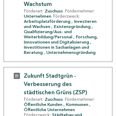
Wachstum
Förderart:
Zuschuss
Fördernehmer:
Unternehmen
Förderzweck:
Arbeitsplatzförderung
Investieren
und Wachsen
Existenzgründung
Qualifizierung/Aus- und
Weiterbildung/Personal
Forschung,
Innovationen und Digitalisierung
Investitionen in Sachanlagen und
Beratung
Unternehmensgründung
Zukunft Stadtgrün -
Verbesserung des
städtischen Grüns (ZSP)
Förderart:
Zuschuss
Fördernehmer:
Öffentliche Kunden
Kommunen
Öffentliche Unternehmen
Förderzweck:
Städtebau und