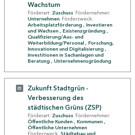
Wachstum
Förderart:
Zuschuss
Fördernehmer:
Unternehmen
Förderzweck:
Arbeitsplatzförderung
Investieren
und Wachsen
Existenzgründung
Qualifizierung/Aus- und
Weiterbildung/Personal
Forschung,
Innovationen und Digitalisierung
Investitionen in Sachanlagen und
Beratung
Unternehmensgründung
Zukunft Stadtgrün -
Verbesserung des
städtischen Grüns (ZSP)
Förderart:
Zuschuss
Fördernehmer:
Öffentliche Kunden
Kommunen
Öffentliche Unternehmen
Förderzweck:
Städtebau und