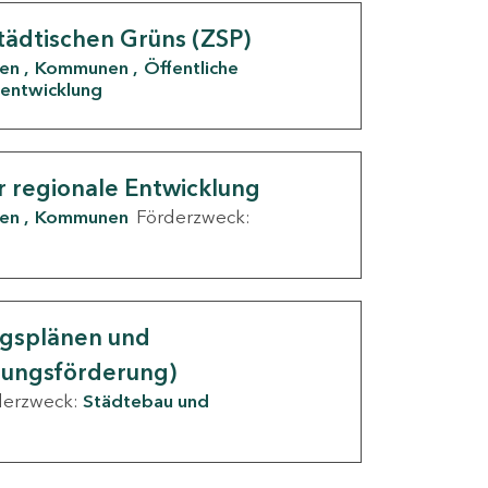
tädtischen Grüns (ZSP)
den
Kommunen
Öffentliche
entwicklung
r regionale Entwicklung
den
Kommunen
Förderzweck:
ngsplänen und
nungsförderung)
derzweck:
Städtebau und