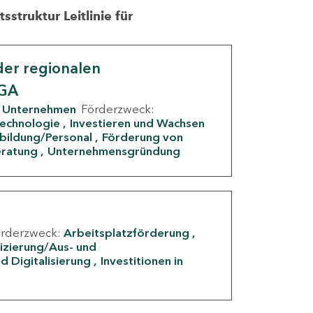
struktur Leitlinie für
er regionalen
IGA
Unternehmen
Förderzweck:
Technologie
Investieren und Wachsen
rbildung/Personal
Förderung von
eratung
Unternehmensgründung
örderzweck:
Arbeitsplatzförderung
fizierung/Aus- und
d Digitalisierung
Investitionen in
g