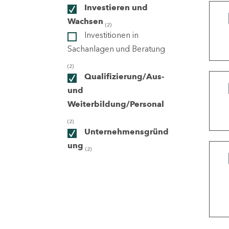
Investieren und
Wachsen
(2)
ndorte
Investitionen in
Sachanlagen und Beratung
(2)
Qualifizierung/Aus-
und
Weiterbildung/Personal
(2)
Unternehmensgründ
ung
(2)