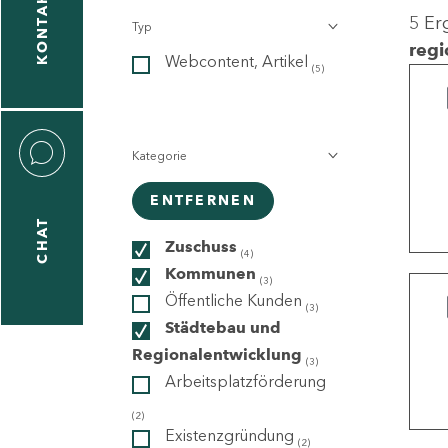
KONTAKT
5 Er
Typ
gen
regi
Webcontent, Artikel
n
(5)
Kategorie
ENTFERNEN
CHAT
icecenter
Zuschuss
(4)
Kommunen
(3)
Öffentliche Kunden
(3)
taktformular
Städtebau und
Regionalentwicklung
(3)
Arbeitsplatzförderung
erportal
(2)
Existenzgründung
(2)