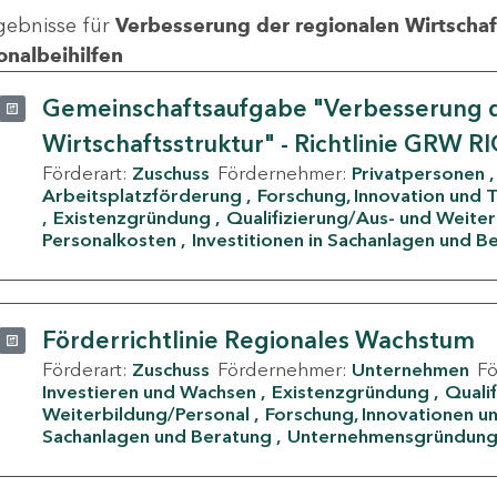
gebnisse für
Verbesserung der regionalen Wirtschafts
onalbeihilfen
Gemeinschaftsaufgabe "Verbesserung d
Wirtschaftsstruktur" - Richtlinie GRW R
Förderart:
Zuschuss
Fördernehmer:
Privatpersonen
Arbeitsplatzförderung
Forschung, Innovation und 
Existenzgründung
Qualifizierung/Aus- und Weite
Personalkosten
Investitionen in Sachanlagen und B
Förderrichtlinie Regionales Wachstum
Förderart:
Zuschuss
Fördernehmer:
Unternehmen
F
Investieren und Wachsen
Existenzgründung
Quali
Weiterbildung/Personal
Forschung, Innovationen un
Sachanlagen und Beratung
Unternehmensgründun