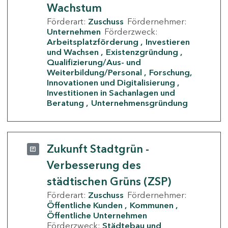
Wachstum
Förderart:
Zuschuss
Fördernehmer:
Unternehmen
Förderzweck:
Arbeitsplatzförderung
Investieren
und Wachsen
Existenzgründung
Qualifizierung/Aus- und
Weiterbildung/Personal
Forschung,
Innovationen und Digitalisierung
Investitionen in Sachanlagen und
Beratung
Unternehmensgründung
Zukunft Stadtgrün -
Verbesserung des
städtischen Grüns (ZSP)
Förderart:
Zuschuss
Fördernehmer:
Öffentliche Kunden
Kommunen
Öffentliche Unternehmen
Förderzweck:
Städtebau und