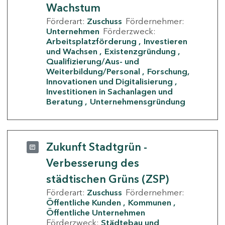
Wachstum
Förderart:
Zuschuss
Fördernehmer:
Unternehmen
Förderzweck:
Arbeitsplatzförderung
Investieren
und Wachsen
Existenzgründung
Qualifizierung/Aus- und
Weiterbildung/Personal
Forschung,
Innovationen und Digitalisierung
Investitionen in Sachanlagen und
Beratung
Unternehmensgründung
Zukunft Stadtgrün -
Verbesserung des
städtischen Grüns (ZSP)
Förderart:
Zuschuss
Fördernehmer:
Öffentliche Kunden
Kommunen
Öffentliche Unternehmen
Förderzweck:
Städtebau und