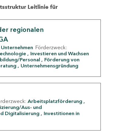
struktur Leitlinie für
er regionalen
IGA
Unternehmen
Förderzweck:
Technologie
Investieren und Wachsen
rbildung/Personal
Förderung von
eratung
Unternehmensgründung
örderzweck:
Arbeitsplatzförderung
fizierung/Aus- und
d Digitalisierung
Investitionen in
g