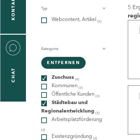
KONTAKT
5 Er
Typ
gen
regi
Webcontent, Artikel
n
(5)
Kategorie
ENTFERNEN
CHAT
icecenter
Zuschuss
(4)
Kommunen
(3)
Öffentliche Kunden
(3)
taktformular
Städtebau und
Regionalentwicklung
(3)
Arbeitsplatzförderung
erportal
(2)
Existenzgründung
(2)