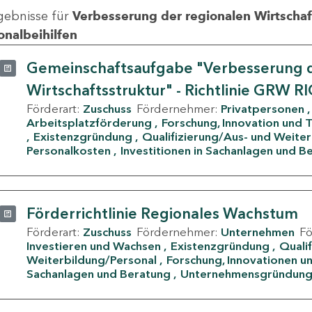
gebnisse für
Verbesserung der regionalen Wirtschafts
onalbeihilfen
Gemeinschaftsaufgabe "Verbesserung d
Wirtschaftsstruktur" - Richtlinie GRW R
Förderart:
Zuschuss
Fördernehmer:
Privatpersonen
Arbeitsplatzförderung
Forschung, Innovation und 
Existenzgründung
Qualifizierung/Aus- und Weite
Personalkosten
Investitionen in Sachanlagen und B
Förderrichtlinie Regionales Wachstum
Förderart:
Zuschuss
Fördernehmer:
Unternehmen
F
Investieren und Wachsen
Existenzgründung
Quali
Weiterbildung/Personal
Forschung, Innovationen un
Sachanlagen und Beratung
Unternehmensgründun