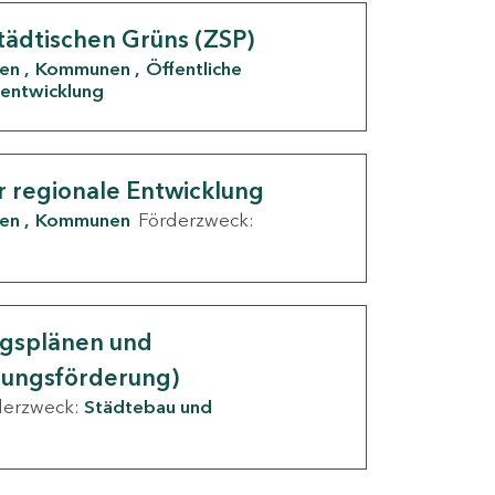
tädtischen Grüns (ZSP)
den
Kommunen
Öffentliche
entwicklung
r regionale Entwicklung
den
Kommunen
Förderzweck:
ngsplänen und
nungsförderung)
derzweck:
Städtebau und