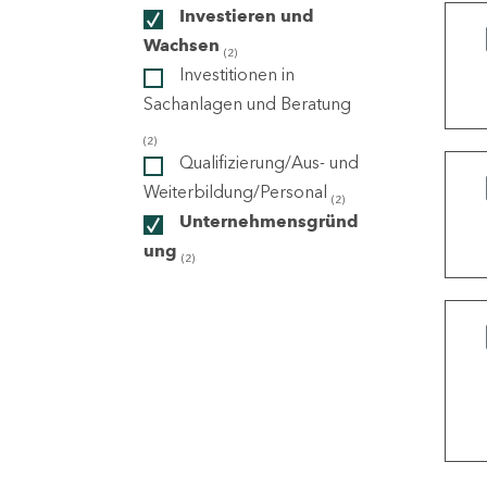
Investieren und
Wachsen
(2)
ndorte
Investitionen in
Sachanlagen und Beratung
(2)
Qualifizierung/Aus- und
Weiterbildung/Personal
(2)
Unternehmensgründ
ung
(2)