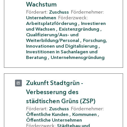
Wachstum
Förderart:
Zuschuss
Fördernehmer:
Unternehmen
Förderzweck:
Arbeitsplatzförderung
Investieren
und Wachsen
Existenzgründung
Qualifizierung/Aus- und
Weiterbildung/Personal
Forschung,
Innovationen und Digitalisierung
Investitionen in Sachanlagen und
Beratung
Unternehmensgründung
Zukunft Stadtgrün -
Verbesserung des
städtischen Grüns (ZSP)
Förderart:
Zuschuss
Fördernehmer:
Öffentliche Kunden
Kommunen
Öffentliche Unternehmen
Förderzweck:
Städtebau und