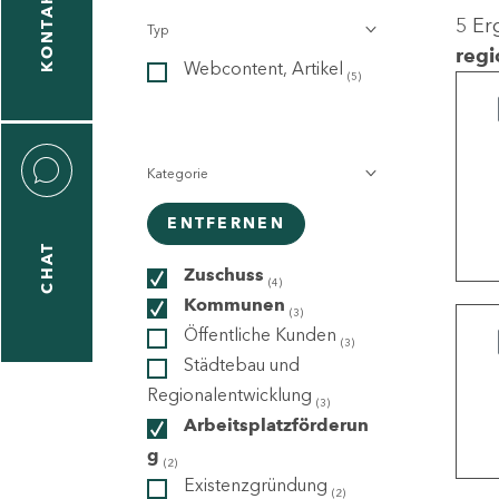
KONTAKT
5 Er
Typ
gen
regi
Webcontent, Artikel
n
(5)
Kategorie
ENTFERNEN
CHAT
icecenter
Zuschuss
(4)
Kommunen
(3)
Öffentliche Kunden
(3)
taktformular
Städtebau und
Regionalentwicklung
(3)
Arbeitsplatzförderun
g
erportal
(2)
Existenzgründung
(2)