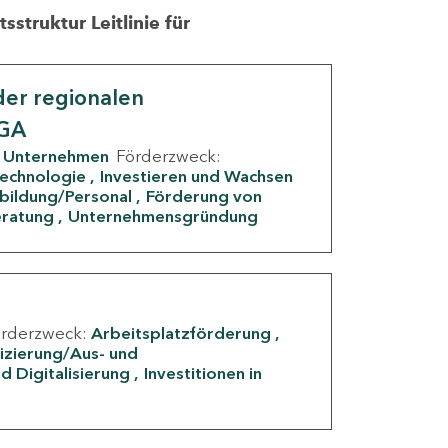
struktur Leitlinie für
er regionalen
IGA
Unternehmen
Förderzweck:
Technologie
Investieren und Wachsen
rbildung/Personal
Förderung von
eratung
Unternehmensgründung
örderzweck:
Arbeitsplatzförderung
fizierung/Aus- und
d Digitalisierung
Investitionen in
g