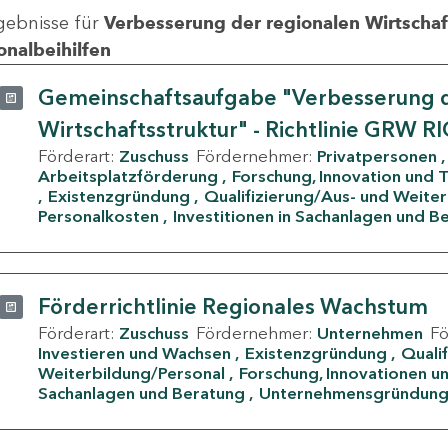
gebnisse für
Verbesserung der regionalen Wirtschafts
onalbeihilfen
Gemeinschaftsaufgabe "Verbesserung d
Wirtschaftsstruktur" - Richtlinie GRW R
Förderart:
Zuschuss
Fördernehmer:
Privatpersonen
Arbeitsplatzförderung
Forschung, Innovation und 
Existenzgründung
Qualifizierung/Aus- und Weite
Personalkosten
Investitionen in Sachanlagen und B
Förderrichtlinie Regionales Wachstum
Förderart:
Zuschuss
Fördernehmer:
Unternehmen
F
Investieren und Wachsen
Existenzgründung
Quali
Weiterbildung/Personal
Forschung, Innovationen un
Sachanlagen und Beratung
Unternehmensgründun