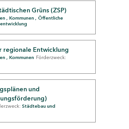
tädtischen Grüns (ZSP)
den
Kommunen
Öffentliche
entwicklung
r regionale Entwicklung
den
Kommunen
Förderzweck:
ngsplänen und
nungsförderung)
derzweck:
Städtebau und