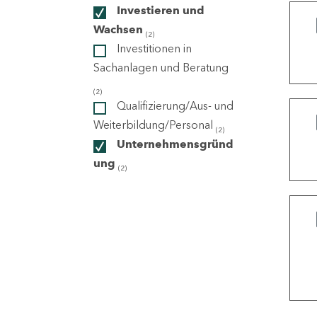
Investieren und
Wachsen
(2)
ndorte
Investitionen in
Sachanlagen und Beratung
(2)
Qualifizierung/Aus- und
Weiterbildung/Personal
(2)
Unternehmensgründ
ung
(2)