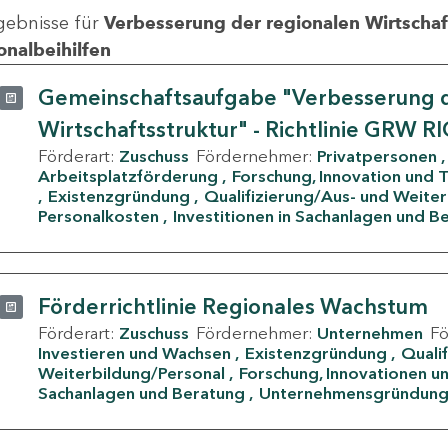
gebnisse für
Verbesserung der regionalen Wirtschafts
onalbeihilfen
Gemeinschaftsaufgabe "Verbesserung d
Wirtschaftsstruktur" - Richtlinie GRW R
Förderart:
Zuschuss
Fördernehmer:
Privatpersonen
Arbeitsplatzförderung
Forschung, Innovation und 
Existenzgründung
Qualifizierung/Aus- und Weite
Personalkosten
Investitionen in Sachanlagen und B
Förderrichtlinie Regionales Wachstum
Förderart:
Zuschuss
Fördernehmer:
Unternehmen
F
Investieren und Wachsen
Existenzgründung
Quali
Weiterbildung/Personal
Forschung, Innovationen un
Sachanlagen und Beratung
Unternehmensgründun