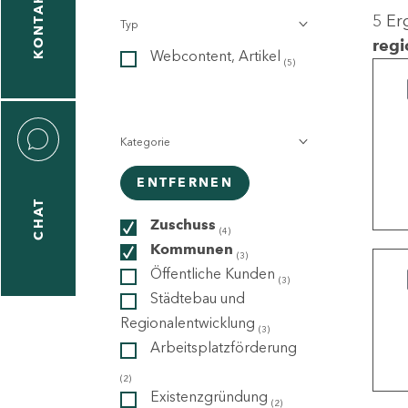
KONTAKT
5 Er
Typ
gen
regi
Webcontent, Artikel
n
(5)
Kategorie
ENTFERNEN
CHAT
icecenter
Zuschuss
(4)
Kommunen
(3)
Öffentliche Kunden
(3)
taktformular
Städtebau und
Regionalentwicklung
(3)
Arbeitsplatzförderung
erportal
(2)
Existenzgründung
(2)