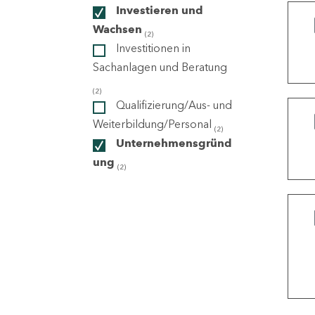
Investieren und
Wachsen
(2)
ndorte
Investitionen in
Sachanlagen und Beratung
(2)
Qualifizierung/Aus- und
Weiterbildung/Personal
(2)
Unternehmensgründ
ung
(2)