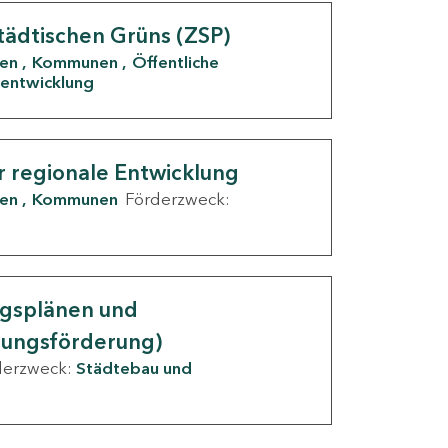
tädtischen Grüns (ZSP)
den
Kommunen
Öffentliche
entwicklung
r regionale Entwicklung
den
Kommunen
Förderzweck:
ngsplänen und
nungsförderung)
derzweck:
Städtebau und