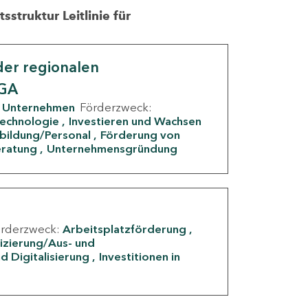
struktur Leitlinie für
er regionalen
IGA
Unternehmen
Förderzweck:
Technologie
Investieren und Wachsen
rbildung/Personal
Förderung von
eratung
Unternehmensgründung
örderzweck:
Arbeitsplatzförderung
fizierung/Aus- und
d Digitalisierung
Investitionen in
g