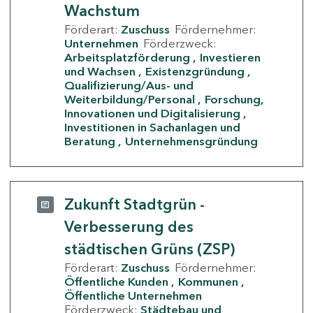
Wachstum
Förderart:
Zuschuss
Fördernehmer:
Unternehmen
Förderzweck:
Arbeitsplatzförderung
Investieren
und Wachsen
Existenzgründung
Qualifizierung/Aus- und
Weiterbildung/Personal
Forschung,
Innovationen und Digitalisierung
Investitionen in Sachanlagen und
Beratung
Unternehmensgründung
Zukunft Stadtgrün -
Verbesserung des
städtischen Grüns (ZSP)
Förderart:
Zuschuss
Fördernehmer:
Öffentliche Kunden
Kommunen
Öffentliche Unternehmen
Förderzweck:
Städtebau und