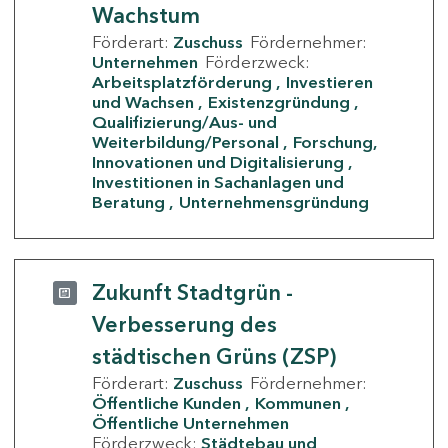
Wachstum
Förderart:
Zuschuss
Fördernehmer:
Unternehmen
Förderzweck:
Arbeitsplatzförderung
Investieren
und Wachsen
Existenzgründung
Qualifizierung/Aus- und
Weiterbildung/Personal
Forschung,
Innovationen und Digitalisierung
Investitionen in Sachanlagen und
Beratung
Unternehmensgründung
Zukunft Stadtgrün -
Verbesserung des
städtischen Grüns (ZSP)
Förderart:
Zuschuss
Fördernehmer:
Öffentliche Kunden
Kommunen
Öffentliche Unternehmen
Förderzweck:
Städtebau und