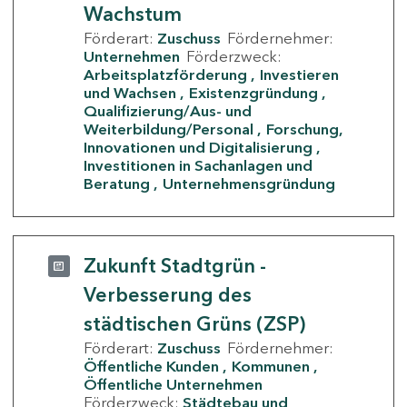
Wachstum
Förderart:
Zuschuss
Fördernehmer:
Unternehmen
Förderzweck:
Arbeitsplatzförderung
Investieren
und Wachsen
Existenzgründung
Qualifizierung/Aus- und
Weiterbildung/Personal
Forschung,
Innovationen und Digitalisierung
Investitionen in Sachanlagen und
Beratung
Unternehmensgründung
Zukunft Stadtgrün -
Verbesserung des
städtischen Grüns (ZSP)
Förderart:
Zuschuss
Fördernehmer:
Öffentliche Kunden
Kommunen
Öffentliche Unternehmen
Förderzweck:
Städtebau und