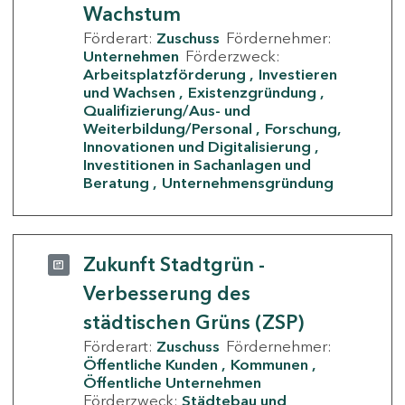
Wachstum
Förderart:
Zuschuss
Fördernehmer:
Unternehmen
Förderzweck:
Arbeitsplatzförderung
Investieren
und Wachsen
Existenzgründung
Qualifizierung/Aus- und
Weiterbildung/Personal
Forschung,
Innovationen und Digitalisierung
Investitionen in Sachanlagen und
Beratung
Unternehmensgründung
Zukunft Stadtgrün -
Verbesserung des
städtischen Grüns (ZSP)
Förderart:
Zuschuss
Fördernehmer:
Öffentliche Kunden
Kommunen
Öffentliche Unternehmen
Förderzweck:
Städtebau und