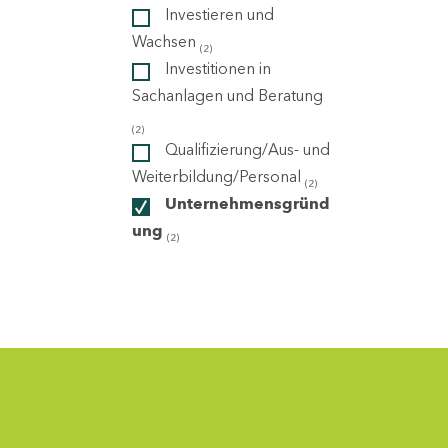
Investieren und
Wachsen
(2)
ndorte
Investitionen in
Sachanlagen und Beratung
(2)
Qualifizierung/Aus- und
Weiterbildung/Personal
(2)
Unternehmensgründ
ung
(2)