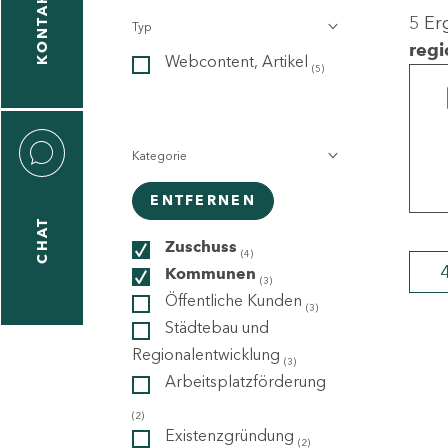
KONTAKT
5 Er
Typ
gen
regi
Webcontent, Artikel
n
(5)
Kategorie
ENTFERNEN
CHAT
icecenter
Zuschuss
(4)
Kommunen
(3)
Öffentliche Kunden
(3)
taktformular
Städtebau und
Regionalentwicklung
(3)
Arbeitsplatzförderung
erportal
(2)
Existenzgründung
(2)