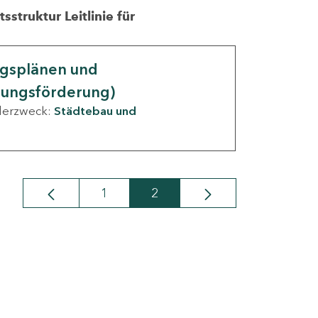
struktur Leitlinie für
ngsplänen und
nungsförderung)
derzweck:
Städtebau und
1
2
Seite
Seite