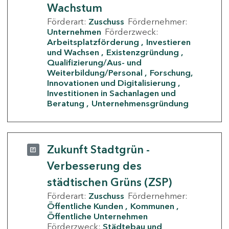
Wachstum
Förderart:
Zuschuss
Fördernehmer:
Unternehmen
Förderzweck:
Arbeitsplatzförderung
Investieren
und Wachsen
Existenzgründung
Qualifizierung/Aus- und
Weiterbildung/Personal
Forschung,
Innovationen und Digitalisierung
Investitionen in Sachanlagen und
Beratung
Unternehmensgründung
Zukunft Stadtgrün -
Verbesserung des
städtischen Grüns (ZSP)
Förderart:
Zuschuss
Fördernehmer:
Öffentliche Kunden
Kommunen
Öffentliche Unternehmen
Förderzweck:
Städtebau und