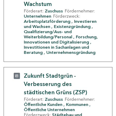
Wachstum
Förderart:
Zuschuss
Fördernehmer:
Unternehmen
Förderzweck:
Arbeitsplatzförderung
Investieren
und Wachsen
Existenzgründung
Qualifizierung/Aus- und
Weiterbildung/Personal
Forschung,
Innovationen und Digitalisierung
Investitionen in Sachanlagen und
Beratung
Unternehmensgründung
Zukunft Stadtgrün -
Verbesserung des
städtischen Grüns (ZSP)
Förderart:
Zuschuss
Fördernehmer:
Öffentliche Kunden
Kommunen
Öffentliche Unternehmen
Förderzweck:
Städtebau und