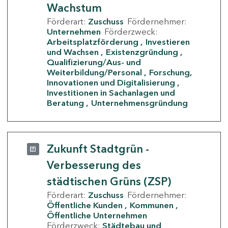
Wachstum
Förderart:
Zuschuss
Fördernehmer:
Unternehmen
Förderzweck:
Arbeitsplatzförderung
Investieren
und Wachsen
Existenzgründung
Qualifizierung/Aus- und
Weiterbildung/Personal
Forschung,
Innovationen und Digitalisierung
Investitionen in Sachanlagen und
Beratung
Unternehmensgründung
Zukunft Stadtgrün -
Verbesserung des
städtischen Grüns (ZSP)
Förderart:
Zuschuss
Fördernehmer:
Öffentliche Kunden
Kommunen
Öffentliche Unternehmen
Förderzweck:
Städtebau und