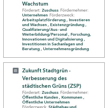
Wachstum
Förderart:
Zuschuss
Fördernehmer:
Unternehmen
Förderzweck:
Arbeitsplatzförderung
Investieren
und Wachsen
Existenzgründung
Qualifizierung/Aus- und
Weiterbildung/Personal
Forschung,
Innovationen und Digitalisierung
Investitionen in Sachanlagen und
Beratung
Unternehmensgründung
Zukunft Stadtgrün -
Verbesserung des
städtischen Grüns (ZSP)
Förderart:
Zuschuss
Fördernehmer:
Öffentliche Kunden
Kommunen
Öffentliche Unternehmen
Förderzweck:
Städtebau und