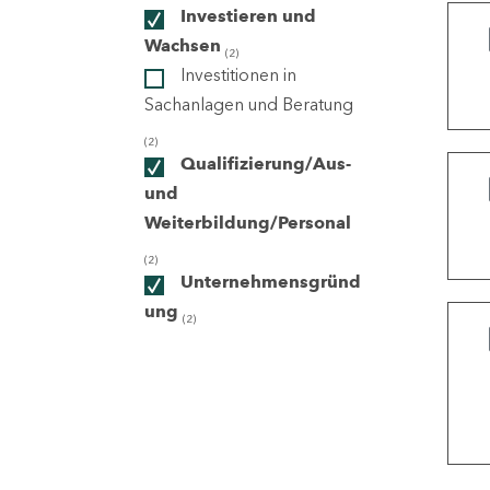
Investieren und
Wachsen
(2)
ndorte
Investitionen in
Sachanlagen und Beratung
(2)
Qualifizierung/Aus-
und
Weiterbildung/Personal
(2)
Unternehmensgründ
ung
(2)