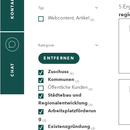
KONTAKT
5 Er
Typ
gen
regi
Webcontent, Artikel
n
(5)
Kategorie
ENTFERNEN
CHAT
icecenter
Zuschuss
(4)
Kommunen
(3)
Öffentliche Kunden
(3)
taktformular
Städtebau und
Regionalentwicklung
(3)
Arbeitsplatzförderun
g
erportal
(2)
Existenzgründung
(2)