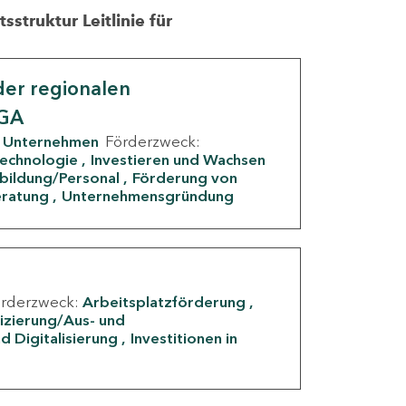
struktur Leitlinie für
er regionalen
IGA
Unternehmen
Förderzweck:
Technologie
Investieren und Wachsen
rbildung/Personal
Förderung von
eratung
Unternehmensgründung
örderzweck:
Arbeitsplatzförderung
fizierung/Aus- und
d Digitalisierung
Investitionen in
g