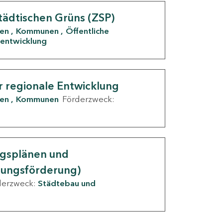
tädtischen Grüns (ZSP)
den
Kommunen
Öffentliche
entwicklung
r regionale Entwicklung
den
Kommunen
Förderzweck:
ngsplänen und
nungsförderung)
derzweck:
Städtebau und