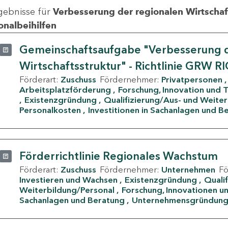
gebnisse für
Verbesserung der regionalen Wirtschafts
onalbeihilfen
Gemeinschaftsaufgabe "Verbesserung d
Wirtschaftsstruktur" - Richtlinie GRW R
Förderart:
Zuschuss
Fördernehmer:
Privatpersonen
Arbeitsplatzförderung
Forschung, Innovation und 
Existenzgründung
Qualifizierung/Aus- und Weite
Personalkosten
Investitionen in Sachanlagen und B
Förderrichtlinie Regionales Wachstum
Förderart:
Zuschuss
Fördernehmer:
Unternehmen
F
Investieren und Wachsen
Existenzgründung
Quali
Weiterbildung/Personal
Forschung, Innovationen un
Sachanlagen und Beratung
Unternehmensgründun