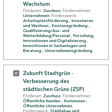
Wachstum
Förderart:
Zuschuss
Fördernehmer:
Unternehmen
Förderzweck:
Arbeitsplatzförderung
Investieren
und Wachsen
Existenzgründung
Qualifizierung/Aus- und
Weiterbildung/Personal
Forschung,
Innovationen und Digitalisierung
Investitionen in Sachanlagen und
Beratung
Unternehmensgründung
Zukunft Stadtgrün -
Verbesserung des
städtischen Grüns (ZSP)
Förderart:
Zuschuss
Fördernehmer:
Öffentliche Kunden
Kommunen
Öffentliche Unternehmen
Förderzweck:
Städtebau und