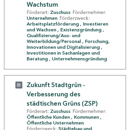
Wachstum
Förderart:
Zuschuss
Fördernehmer:
Unternehmen
Förderzweck:
Arbeitsplatzförderung
Investieren
und Wachsen
Existenzgründung
Qualifizierung/Aus- und
Weiterbildung/Personal
Forschung,
Innovationen und Digitalisierung
Investitionen in Sachanlagen und
Beratung
Unternehmensgründung
Zukunft Stadtgrün -
Verbesserung des
städtischen Grüns (ZSP)
Förderart:
Zuschuss
Fördernehmer:
Öffentliche Kunden
Kommunen
Öffentliche Unternehmen
Förderzweck:
Städtebau und