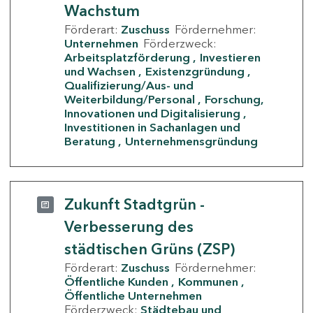
Wachstum
Förderart:
Zuschuss
Fördernehmer:
Unternehmen
Förderzweck:
Arbeitsplatzförderung
Investieren
und Wachsen
Existenzgründung
Qualifizierung/Aus- und
Weiterbildung/Personal
Forschung,
Innovationen und Digitalisierung
Investitionen in Sachanlagen und
Beratung
Unternehmensgründung
Zukunft Stadtgrün -
Verbesserung des
städtischen Grüns (ZSP)
Förderart:
Zuschuss
Fördernehmer:
Öffentliche Kunden
Kommunen
Öffentliche Unternehmen
Förderzweck:
Städtebau und