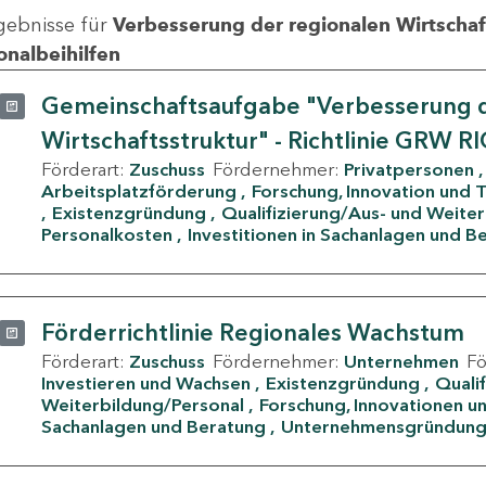
gebnisse für
Verbesserung der regionalen Wirtschafts
onalbeihilfen
Gemeinschaftsaufgabe "Verbesserung d
Wirtschaftsstruktur" - Richtlinie GRW R
Förderart:
Zuschuss
Fördernehmer:
Privatpersonen
Arbeitsplatzförderung
Forschung, Innovation und 
Existenzgründung
Qualifizierung/Aus- und Weite
Personalkosten
Investitionen in Sachanlagen und B
Förderrichtlinie Regionales Wachstum
Förderart:
Zuschuss
Fördernehmer:
Unternehmen
F
Investieren und Wachsen
Existenzgründung
Quali
Weiterbildung/Personal
Forschung, Innovationen un
Sachanlagen und Beratung
Unternehmensgründun