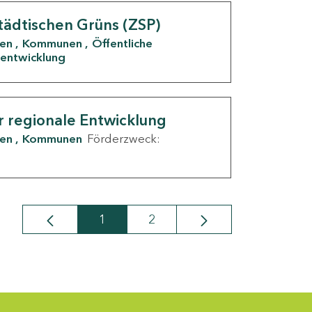
tädtischen Grüns (ZSP)
den
Kommunen
Öffentliche
entwicklung
r regionale Entwicklung
den
Kommunen
Förderzweck:
1
2
Seite
Seite