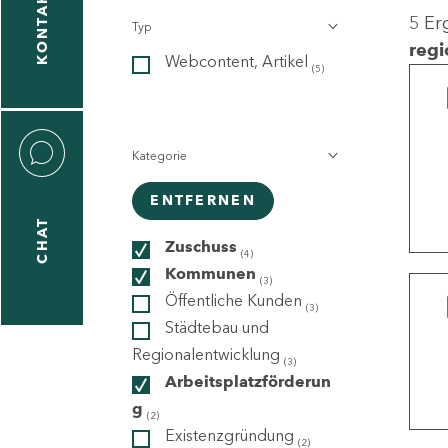
KONTAKT
5 Er
Typ
gen
regi
Webcontent, Artikel
n
(5)
Kategorie
ENTFERNEN
CHAT
icecenter
Zuschuss
(4)
Kommunen
(3)
Öffentliche Kunden
(3)
taktformular
Städtebau und
Regionalentwicklung
(3)
Arbeitsplatzförderun
g
erportal
(2)
Existenzgründung
(2)