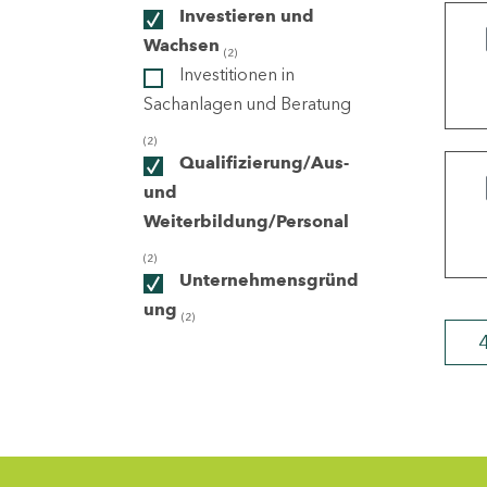
Investieren und
Wachsen
(2)
ndorte
Investitionen in
Sachanlagen und Beratung
(2)
Qualifizierung/Aus-
und
Weiterbildung/Personal
(2)
Unternehmensgründ
ung
(2)