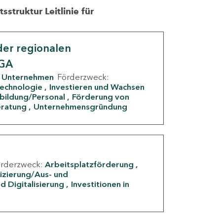
struktur Leitlinie für
er regionalen
IGA
Unternehmen
Förderzweck:
Technologie
Investieren und Wachsen
rbildung/Personal
Förderung von
eratung
Unternehmensgründung
örderzweck:
Arbeitsplatzförderung
fizierung/Aus- und
d Digitalisierung
Investitionen in
g