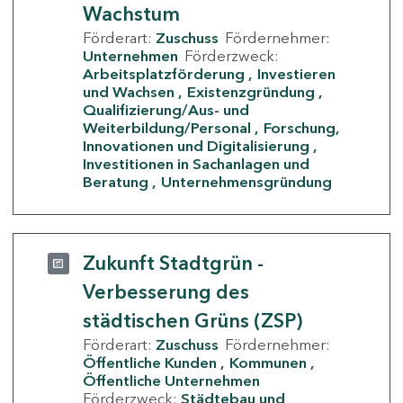
Wachstum
Förderart:
Zuschuss
Fördernehmer:
Unternehmen
Förderzweck:
Arbeitsplatzförderung
Investieren
und Wachsen
Existenzgründung
Qualifizierung/Aus- und
Weiterbildung/Personal
Forschung,
Innovationen und Digitalisierung
Investitionen in Sachanlagen und
Beratung
Unternehmensgründung
Zukunft Stadtgrün -
Verbesserung des
städtischen Grüns (ZSP)
Förderart:
Zuschuss
Fördernehmer:
Öffentliche Kunden
Kommunen
Öffentliche Unternehmen
Förderzweck:
Städtebau und