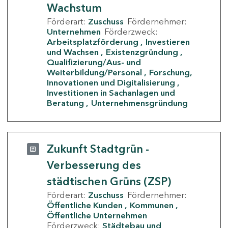
Wachstum
Förderart:
Zuschuss
Fördernehmer:
Unternehmen
Förderzweck:
Arbeitsplatzförderung
Investieren
und Wachsen
Existenzgründung
Qualifizierung/Aus- und
Weiterbildung/Personal
Forschung,
Innovationen und Digitalisierung
Investitionen in Sachanlagen und
Beratung
Unternehmensgründung
Zukunft Stadtgrün -
Verbesserung des
städtischen Grüns (ZSP)
Förderart:
Zuschuss
Fördernehmer:
Öffentliche Kunden
Kommunen
Öffentliche Unternehmen
Förderzweck:
Städtebau und