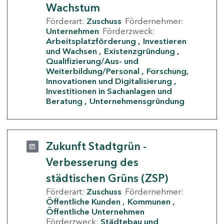
Wachstum
Förderart:
Zuschuss
Fördernehmer:
Unternehmen
Förderzweck:
Arbeitsplatzförderung
Investieren
und Wachsen
Existenzgründung
Qualifizierung/Aus- und
Weiterbildung/Personal
Forschung,
Innovationen und Digitalisierung
Investitionen in Sachanlagen und
Beratung
Unternehmensgründung
Zukunft Stadtgrün -
Verbesserung des
städtischen Grüns (ZSP)
Förderart:
Zuschuss
Fördernehmer:
Öffentliche Kunden
Kommunen
Öffentliche Unternehmen
Förderzweck:
Städtebau und