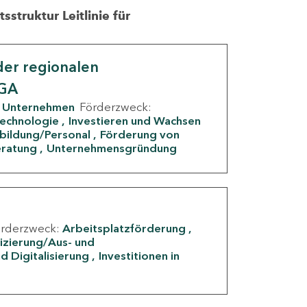
struktur Leitlinie für
er regionalen
IGA
Unternehmen
Förderzweck:
Technologie
Investieren und Wachsen
rbildung/Personal
Förderung von
eratung
Unternehmensgründung
örderzweck:
Arbeitsplatzförderung
fizierung/Aus- und
d Digitalisierung
Investitionen in
g