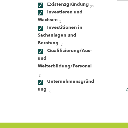
Existenzgründung
(2)
Investieren und
ndorte
Wachsen
(2)
Investitionen in
Sachanlagen und
Beratung
(2)
Qualifizierung/Aus-
und
Weiterbildung/Personal
(2)
Unternehmensgründ
ung
(2)