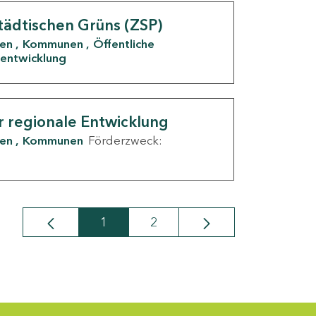
tädtischen Grüns (ZSP)
den
Kommunen
Öffentliche
entwicklung
r regionale Entwicklung
den
Kommunen
Förderzweck:
1
2
Seite
Seite