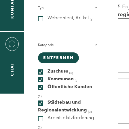
KONTAKT
5 Er
Typ
gen
regi
Webcontent, Artikel
n
(5)
Kategorie
ENTFERNEN
CHAT
icecenter
Zuschuss
(4)
Kommunen
(3)
Öffentliche Kunden
taktformular
(3)
Städtebau und
Regionalentwicklung
(3)
Arbeitsplatzförderung
erportal
(2)