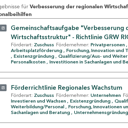
gebnisse für
Verbesserung der regionalen Wirtschafts
onalbeihilfen
Gemeinschaftsaufgabe "Verbesserung d
Wirtschaftsstruktur" - Richtlinie GRW R
Förderart:
Zuschuss
Fördernehmer:
Privatpersonen
Arbeitsplatzförderung
Forschung, Innovation und 
Existenzgründung
Qualifizierung/Aus- und Weite
Personalkosten
Investitionen in Sachanlagen und B
Förderrichtlinie Regionales Wachstum
Förderart:
Zuschuss
Fördernehmer:
Unternehmen
F
Investieren und Wachsen
Existenzgründung
Quali
Weiterbildung/Personal
Forschung, Innovationen un
Sachanlagen und Beratung
Unternehmensgründun