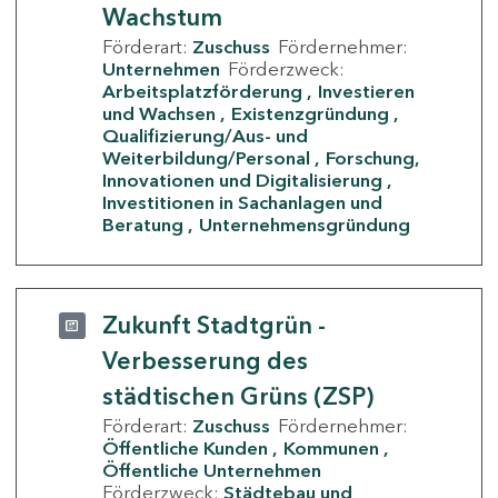
Wachstum
Förderart:
Zuschuss
Fördernehmer:
Unternehmen
Förderzweck:
Arbeitsplatzförderung
Investieren
und Wachsen
Existenzgründung
Qualifizierung/Aus- und
Weiterbildung/Personal
Forschung,
Innovationen und Digitalisierung
Investitionen in Sachanlagen und
Beratung
Unternehmensgründung
Zukunft Stadtgrün -
Verbesserung des
städtischen Grüns (ZSP)
Förderart:
Zuschuss
Fördernehmer:
Öffentliche Kunden
Kommunen
Öffentliche Unternehmen
Förderzweck:
Städtebau und