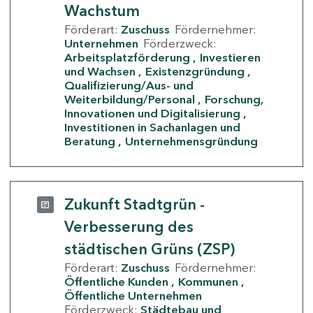
Wachstum
Förderart:
Zuschuss
Fördernehmer:
Unternehmen
Förderzweck:
Arbeitsplatzförderung
Investieren
und Wachsen
Existenzgründung
Qualifizierung/Aus- und
Weiterbildung/Personal
Forschung,
Innovationen und Digitalisierung
Investitionen in Sachanlagen und
Beratung
Unternehmensgründung
Zukunft Stadtgrün -
Verbesserung des
städtischen Grüns (ZSP)
Förderart:
Zuschuss
Fördernehmer:
Öffentliche Kunden
Kommunen
Öffentliche Unternehmen
Förderzweck:
Städtebau und