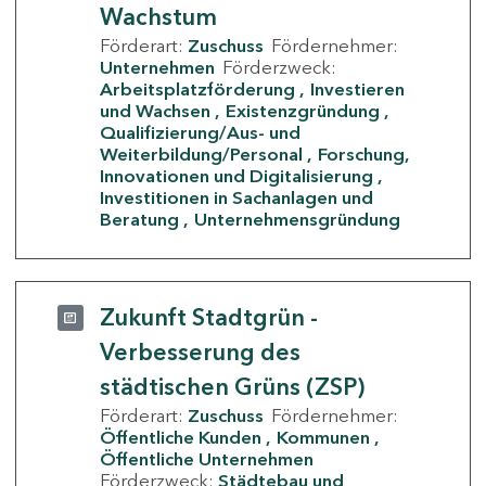
Wachstum
Förderart:
Zuschuss
Fördernehmer:
Unternehmen
Förderzweck:
Arbeitsplatzförderung
Investieren
und Wachsen
Existenzgründung
Qualifizierung/Aus- und
Weiterbildung/Personal
Forschung,
Innovationen und Digitalisierung
Investitionen in Sachanlagen und
Beratung
Unternehmensgründung
Zukunft Stadtgrün -
Verbesserung des
städtischen Grüns (ZSP)
Förderart:
Zuschuss
Fördernehmer:
Öffentliche Kunden
Kommunen
Öffentliche Unternehmen
Förderzweck:
Städtebau und