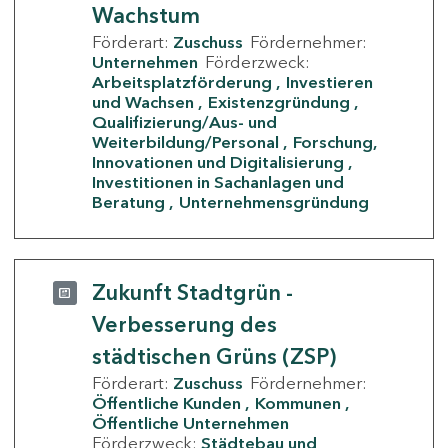
Wachstum
Förderart:
Zuschuss
Fördernehmer:
Unternehmen
Förderzweck:
Arbeitsplatzförderung
Investieren
und Wachsen
Existenzgründung
Qualifizierung/Aus- und
Weiterbildung/Personal
Forschung,
Innovationen und Digitalisierung
Investitionen in Sachanlagen und
Beratung
Unternehmensgründung
Zukunft Stadtgrün -
Verbesserung des
städtischen Grüns (ZSP)
Förderart:
Zuschuss
Fördernehmer:
Öffentliche Kunden
Kommunen
Öffentliche Unternehmen
Förderzweck:
Städtebau und