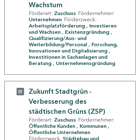
Wachstum
Förderart:
Zuschuss
Fördernehmer:
Unternehmen
Förderzweck:
Arbeitsplatzförderung
Investieren
und Wachsen
Existenzgründung
Qualifizierung/Aus- und
Weiterbildung/Personal
Forschung,
Innovationen und Digitalisierung
Investitionen in Sachanlagen und
Beratung
Unternehmensgründung
Zukunft Stadtgrün -
Verbesserung des
städtischen Grüns (ZSP)
Förderart:
Zuschuss
Fördernehmer:
Öffentliche Kunden
Kommunen
Öffentliche Unternehmen
Förderzweck:
Städtebau und