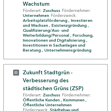
Wachstum
Förderart:
Zuschuss
Fördernehmer:
Unternehmen
Förderzweck:
Arbeitsplatzförderung
Investieren
und Wachsen
Existenzgründung
Qualifizierung/Aus- und
Weiterbildung/Personal
Forschung,
Innovationen und Digitalisierung
Investitionen in Sachanlagen und
Beratung
Unternehmensgründung
Zukunft Stadtgrün -
Verbesserung des
städtischen Grüns (ZSP)
Förderart:
Zuschuss
Fördernehmer:
Öffentliche Kunden
Kommunen
Öffentliche Unternehmen
Förderzweck:
Städtebau und