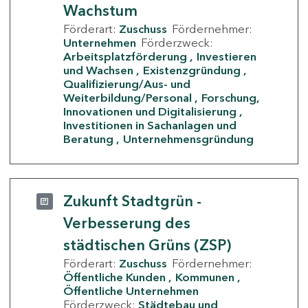
Wachstum
Förderart:
Zuschuss
Fördernehmer:
Unternehmen
Förderzweck:
Arbeitsplatzförderung
Investieren
und Wachsen
Existenzgründung
Qualifizierung/Aus- und
Weiterbildung/Personal
Forschung,
Innovationen und Digitalisierung
Investitionen in Sachanlagen und
Beratung
Unternehmensgründung
Zukunft Stadtgrün -
Verbesserung des
städtischen Grüns (ZSP)
Förderart:
Zuschuss
Fördernehmer:
Öffentliche Kunden
Kommunen
Öffentliche Unternehmen
Förderzweck:
Städtebau und