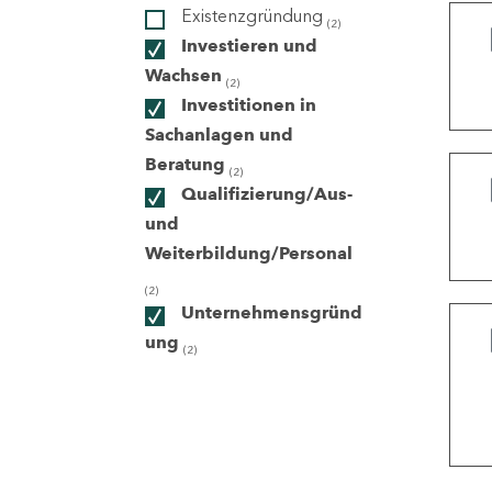
Existenzgründung
(2)
Investieren und
ndorte
Wachsen
(2)
Investitionen in
Sachanlagen und
Beratung
(2)
Qualifizierung/Aus-
und
Weiterbildung/Personal
(2)
Unternehmensgründ
ung
(2)