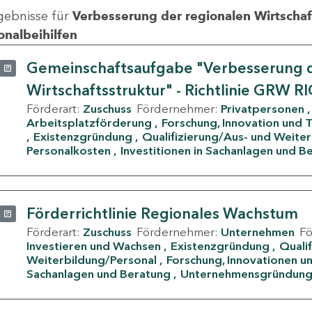
gebnisse für
Verbesserung der regionalen Wirtschafts
onalbeihilfen
Gemeinschaftsaufgabe "Verbesserung d
Wirtschaftsstruktur" - Richtlinie GRW R
Förderart:
Zuschuss
Fördernehmer:
Privatpersonen
Arbeitsplatzförderung
Forschung, Innovation und 
Existenzgründung
Qualifizierung/Aus- und Weite
Personalkosten
Investitionen in Sachanlagen und B
Förderrichtlinie Regionales Wachstum
Förderart:
Zuschuss
Fördernehmer:
Unternehmen
F
Investieren und Wachsen
Existenzgründung
Quali
Weiterbildung/Personal
Forschung, Innovationen un
Sachanlagen und Beratung
Unternehmensgründun