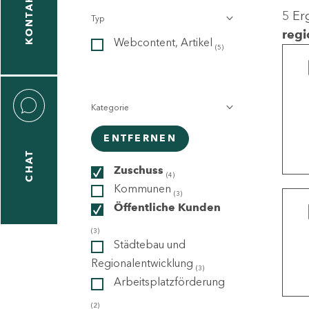
KONTAKT
5 Er
Typ
gen
regi
Webcontent, Artikel
n
(5)
Kategorie
ENTFERNEN
CHAT
icecenter
Zuschuss
(4)
Kommunen
(3)
Öffentliche Kunden
taktformular
(3)
Städtebau und
Regionalentwicklung
(3)
Arbeitsplatzförderung
erportal
(2)