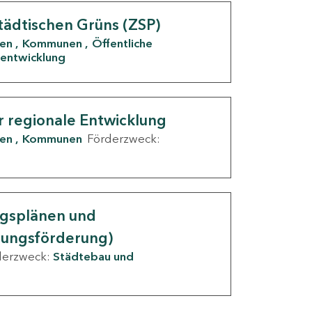
tädtischen Grüns (ZSP)
den
Kommunen
Öffentliche
entwicklung
r regionale Entwicklung
den
Kommunen
Förderzweck:
ngsplänen und
nungsförderung)
derzweck:
Städtebau und