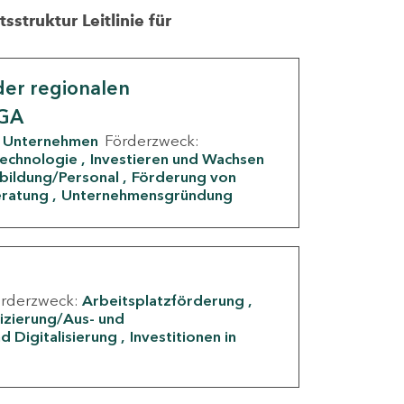
struktur Leitlinie für
er regionalen
IGA
Unternehmen
Förderzweck:
Technologie
Investieren und Wachsen
rbildung/Personal
Förderung von
eratung
Unternehmensgründung
örderzweck:
Arbeitsplatzförderung
fizierung/Aus- und
d Digitalisierung
Investitionen in
g