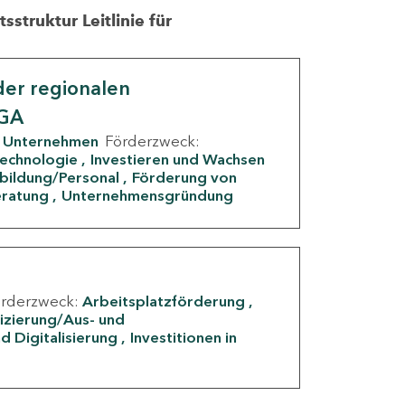
struktur Leitlinie für
er regionalen
IGA
Unternehmen
Förderzweck:
Technologie
Investieren und Wachsen
rbildung/Personal
Förderung von
eratung
Unternehmensgründung
örderzweck:
Arbeitsplatzförderung
fizierung/Aus- und
d Digitalisierung
Investitionen in
g