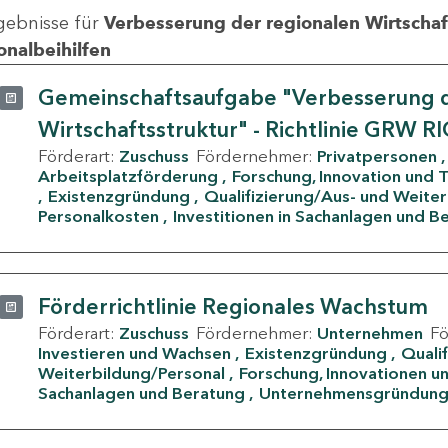
gebnisse für
Verbesserung der regionalen Wirtschafts
onalbeihilfen
Gemeinschaftsaufgabe "Verbesserung d
Wirtschaftsstruktur" - Richtlinie GRW R
Förderart:
Zuschuss
Fördernehmer:
Privatpersonen
Arbeitsplatzförderung
Forschung, Innovation und 
Existenzgründung
Qualifizierung/Aus- und Weite
Personalkosten
Investitionen in Sachanlagen und B
Förderrichtlinie Regionales Wachstum
Förderart:
Zuschuss
Fördernehmer:
Unternehmen
F
Investieren und Wachsen
Existenzgründung
Quali
Weiterbildung/Personal
Forschung, Innovationen un
Sachanlagen und Beratung
Unternehmensgründun