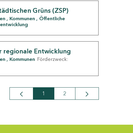
tädtischen Grüns (ZSP)
den
Kommunen
Öffentliche
entwicklung
r regionale Entwicklung
den
Kommunen
Förderzweck:
1
2
Seite
Seite