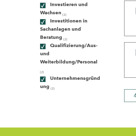
Investieren und
Wachsen
(2)
ndorte
Investitionen in
Sachanlagen und
Beratung
(2)
Qualifizierung/Aus-
und
Weiterbildung/Personal
(2)
Unternehmensgründ
ung
(2)