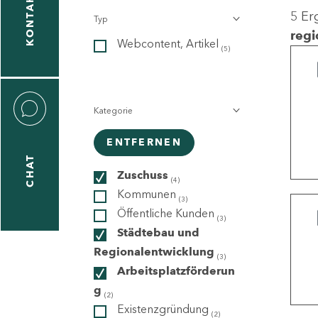
KONTAKT
5 Er
Typ
gen
regi
Webcontent, Artikel
n
(5)
Kategorie
ENTFERNEN
CHAT
icecenter
Zuschuss
(4)
Kommunen
(3)
Öffentliche Kunden
(3)
taktformular
Städtebau und
Regionalentwicklung
(3)
Arbeitsplatzförderun
g
erportal
(2)
Existenzgründung
(2)