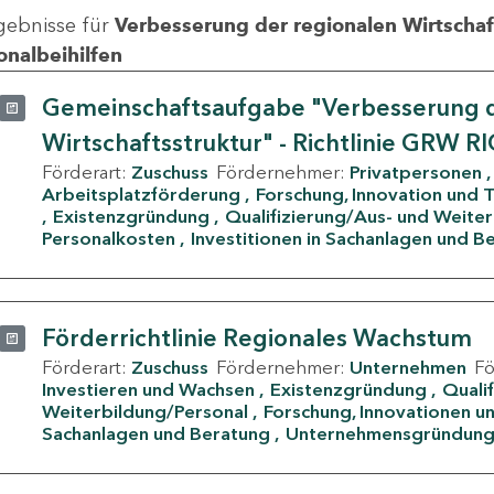
gebnisse für
Verbesserung der regionalen Wirtschafts
onalbeihilfen
Gemeinschaftsaufgabe "Verbesserung d
Wirtschaftsstruktur" - Richtlinie GRW R
Förderart:
Zuschuss
Fördernehmer:
Privatpersonen
Arbeitsplatzförderung
Forschung, Innovation und 
Existenzgründung
Qualifizierung/Aus- und Weite
Personalkosten
Investitionen in Sachanlagen und B
Förderrichtlinie Regionales Wachstum
Förderart:
Zuschuss
Fördernehmer:
Unternehmen
F
Investieren und Wachsen
Existenzgründung
Quali
Weiterbildung/Personal
Forschung, Innovationen un
Sachanlagen und Beratung
Unternehmensgründun