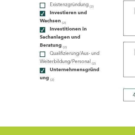
Existenzgründung
(2)
Investieren und
ndorte
Wachsen
(2)
Investitionen in
Sachanlagen und
Beratung
(2)
Qualifizierung/Aus- und
Weiterbildung/Personal
(2)
Unternehmensgründ
ung
(2)