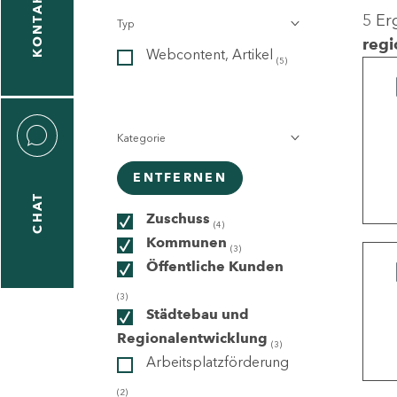
KONTAKT
5 Er
Typ
gen
regi
Webcontent, Artikel
n
(5)
Kategorie
ENTFERNEN
CHAT
icecenter
Zuschuss
(4)
Kommunen
(3)
Öffentliche Kunden
taktformular
(3)
Städtebau und
Regionalentwicklung
(3)
Arbeitsplatzförderung
erportal
(2)