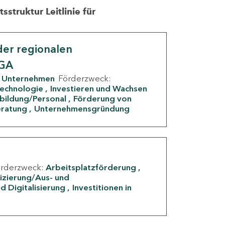
struktur Leitlinie für
er regionalen
IGA
Unternehmen
Förderzweck:
Technologie
Investieren und Wachsen
rbildung/Personal
Förderung von
eratung
Unternehmensgründung
örderzweck:
Arbeitsplatzförderung
fizierung/Aus- und
d Digitalisierung
Investitionen in
g