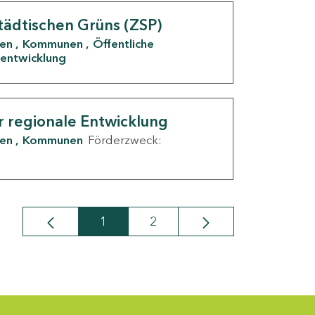
tädtischen Grüns (ZSP)
den
Kommunen
Öffentliche
entwicklung
r regionale Entwicklung
den
Kommunen
Förderzweck:
1
2
Seite
Seite