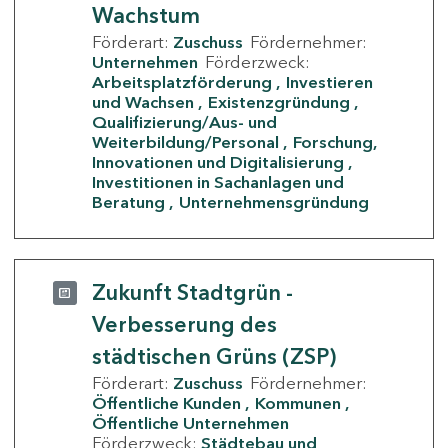
Wachstum
Förderart:
Zuschuss
Fördernehmer:
Unternehmen
Förderzweck:
Arbeitsplatzförderung
Investieren
und Wachsen
Existenzgründung
Qualifizierung/Aus- und
Weiterbildung/Personal
Forschung,
Innovationen und Digitalisierung
Investitionen in Sachanlagen und
Beratung
Unternehmensgründung
Zukunft Stadtgrün -
Verbesserung des
städtischen Grüns (ZSP)
Förderart:
Zuschuss
Fördernehmer:
Öffentliche Kunden
Kommunen
Öffentliche Unternehmen
Förderzweck:
Städtebau und