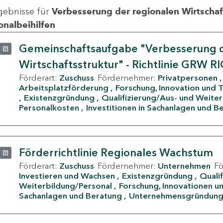
gebnisse für
Verbesserung der regionalen Wirtschafts
onalbeihilfen
Gemeinschaftsaufgabe "Verbesserung d
Wirtschaftsstruktur" - Richtlinie GRW R
Förderart:
Zuschuss
Fördernehmer:
Privatpersonen
Arbeitsplatzförderung
Forschung, Innovation und 
Existenzgründung
Qualifizierung/Aus- und Weite
Personalkosten
Investitionen in Sachanlagen und B
Förderrichtlinie Regionales Wachstum
Förderart:
Zuschuss
Fördernehmer:
Unternehmen
F
Investieren und Wachsen
Existenzgründung
Quali
Weiterbildung/Personal
Forschung, Innovationen un
Sachanlagen und Beratung
Unternehmensgründun