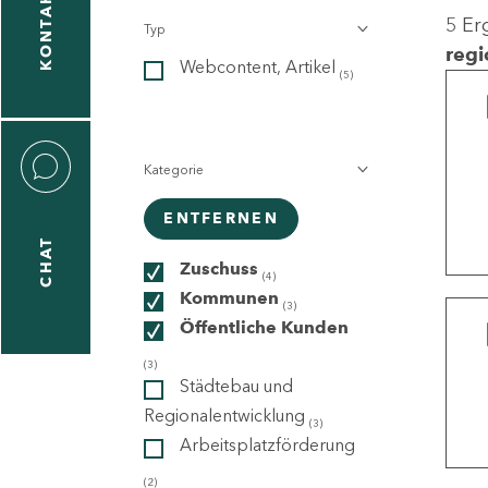
KONTAKT
5 Er
Typ
gen
regi
Webcontent, Artikel
n
(5)
Kategorie
ENTFERNEN
CHAT
icecenter
Zuschuss
(4)
Kommunen
(3)
Öffentliche Kunden
taktformular
(3)
Städtebau und
Regionalentwicklung
(3)
Arbeitsplatzförderung
erportal
(2)