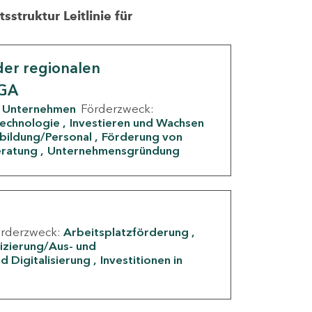
struktur Leitlinie für
er regionalen
IGA
Unternehmen
Förderzweck:
Technologie
Investieren und Wachsen
rbildung/Personal
Förderung von
eratung
Unternehmensgründung
örderzweck:
Arbeitsplatzförderung
fizierung/Aus- und
d Digitalisierung
Investitionen in
g