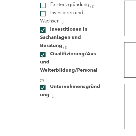
Existenzgründung
(2)
Investieren und
ndorte
Wachsen
(2)
Investitionen in
Sachanlagen und
Beratung
(2)
Qualifizierung/Aus-
und
Weiterbildung/Personal
(2)
Unternehmensgründ
ung
(2)