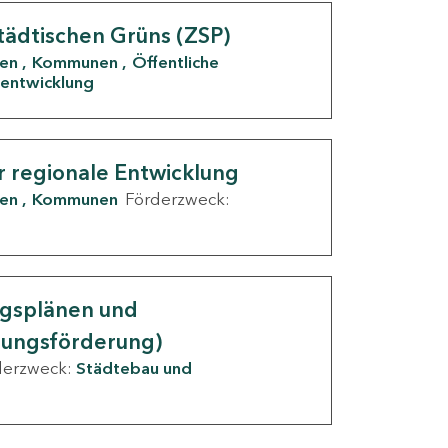
tädtischen Grüns (ZSP)
den
Kommunen
Öffentliche
entwicklung
r regionale Entwicklung
den
Kommunen
Förderzweck:
ngsplänen und
nungsförderung)
derzweck:
Städtebau und