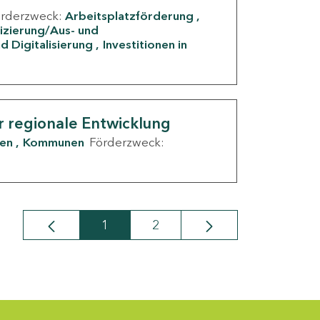
örderzweck:
Arbeitsplatzförderung
fizierung/Aus- und
d Digitalisierung
Investitionen in
g
r regionale Entwicklung
den
Kommunen
Förderzweck:
1
2
Seite
Seite