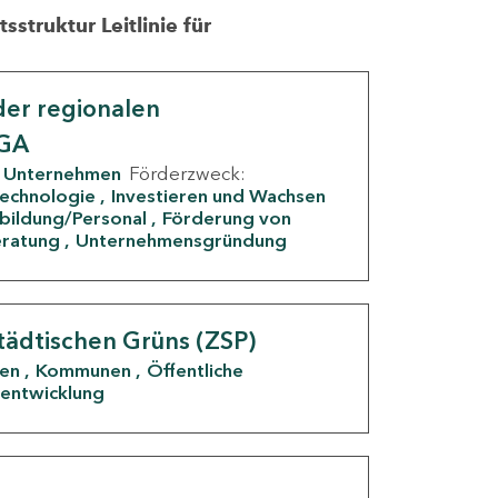
struktur Leitlinie für
er regionalen
IGA
Unternehmen
Förderzweck:
Technologie
Investieren und Wachsen
rbildung/Personal
Förderung von
eratung
Unternehmensgründung
tädtischen Grüns (ZSP)
den
Kommunen
Öffentliche
entwicklung