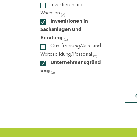
Investieren und
Wachsen
(2)
ndorte
Investitionen in
Sachanlagen und
Beratung
(2)
Qualifizierung/Aus- und
Weiterbildung/Personal
(2)
Unternehmensgründ
ung
(2)