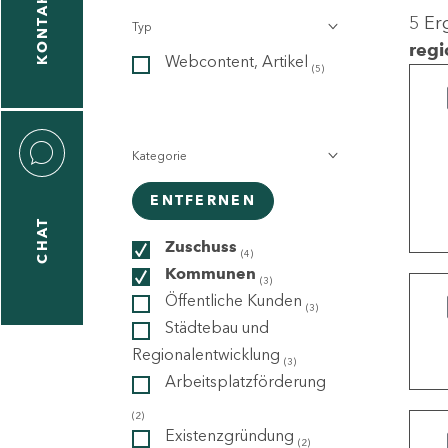
KONTAKT
5 Er
Typ
gen
regi
Webcontent, Artikel
n
(5)
Kategorie
ENTFERNEN
CHAT
icecenter
Zuschuss
(4)
Kommunen
(3)
Öffentliche Kunden
(3)
taktformular
Städtebau und
Regionalentwicklung
(3)
Arbeitsplatzförderung
erportal
(2)
Existenzgründung
(2)