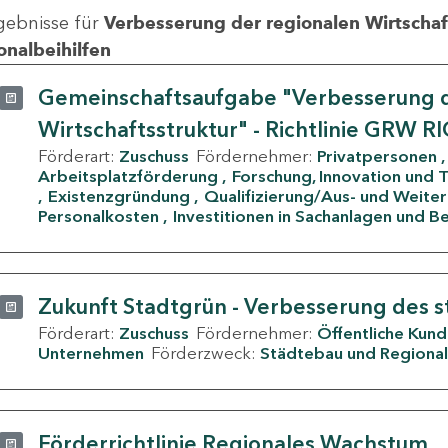
gebnisse für
Verbesserung der regionalen Wirtschafts
onalbeihilfen
Gemeinschaftsaufgabe "Verbesserung d
Wirtschaftsstruktur" - Richtlinie GRW R
Förderart:
Zuschuss
Fördernehmer:
Privatpersonen
Arbeitsplatzförderung
Forschung, Innovation und 
Existenzgründung
Qualifizierung/Aus- und Weite
Personalkosten
Investitionen in Sachanlagen und B
Zukunft Stadtgrün - Verbesserung des s
Förderart:
Zuschuss
Fördernehmer:
Öffentliche Kun
Unternehmen
Förderzweck:
Städtebau und Regional
Förderrichtlinie Regionales Wachstum