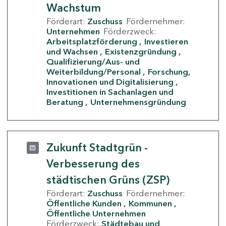
Wachstum
Förderart:
Zuschuss
Fördernehmer:
Unternehmen
Förderzweck:
Arbeitsplatzförderung
Investieren
und Wachsen
Existenzgründung
Qualifizierung/Aus- und
Weiterbildung/Personal
Forschung,
Innovationen und Digitalisierung
Investitionen in Sachanlagen und
Beratung
Unternehmensgründung
Zukunft Stadtgrün -
Verbesserung des
städtischen Grüns (ZSP)
Förderart:
Zuschuss
Fördernehmer:
Öffentliche Kunden
Kommunen
Öffentliche Unternehmen
Förderzweck:
Städtebau und