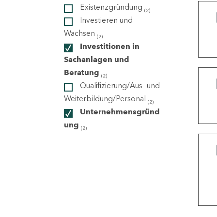
Existenzgründung
(2)
Investieren und
ndorte
Wachsen
(2)
Investitionen in
Sachanlagen und
Beratung
(2)
Qualifizierung/Aus- und
Weiterbildung/Personal
(2)
Unternehmensgründ
ung
(2)