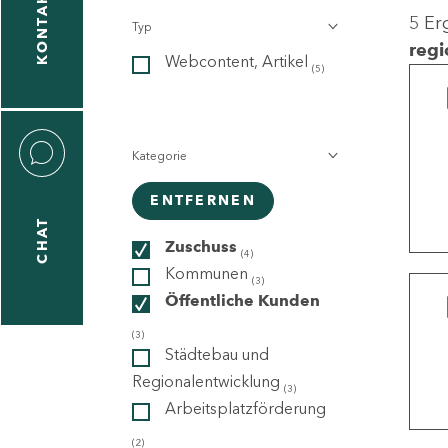
KONTAKT
5 Er
Typ
gen
regi
Webcontent, Artikel
n
(5)
Kategorie
ENTFERNEN
CHAT
icecenter
Zuschuss
(4)
Kommunen
(3)
Öffentliche Kunden
taktformular
(3)
Städtebau und
Regionalentwicklung
(3)
Arbeitsplatzförderung
erportal
(2)