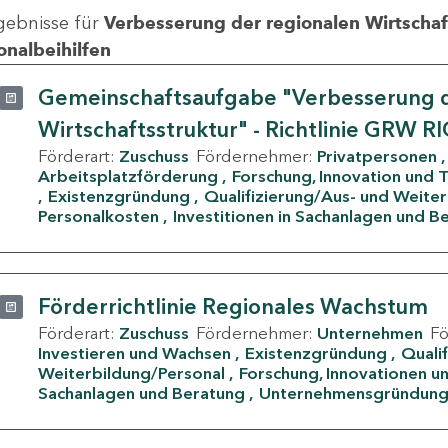
gebnisse für
Verbesserung der regionalen Wirtschafts
onalbeihilfen
Gemeinschaftsaufgabe "Verbesserung d
Wirtschaftsstruktur" - Richtlinie GRW R
Förderart:
Zuschuss
Fördernehmer:
Privatpersonen
Arbeitsplatzförderung
Forschung, Innovation und 
Existenzgründung
Qualifizierung/Aus- und Weite
Personalkosten
Investitionen in Sachanlagen und B
Förderrichtlinie Regionales Wachstum
Förderart:
Zuschuss
Fördernehmer:
Unternehmen
F
Investieren und Wachsen
Existenzgründung
Quali
Weiterbildung/Personal
Forschung, Innovationen un
Sachanlagen und Beratung
Unternehmensgründun