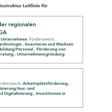
struktur Leitlinie für
er regionalen
IGA
Unternehmen
Förderzweck:
Technologie
Investieren und Wachsen
rbildung/Personal
Förderung von
eratung
Unternehmensgründung
örderzweck:
Arbeitsplatzförderung
fizierung/Aus- und
d Digitalisierung
Investitionen in
g