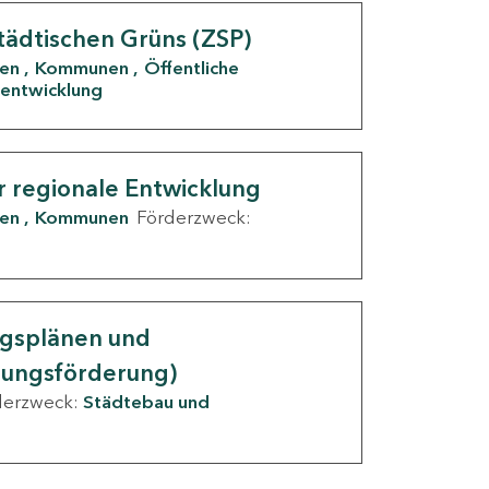
tädtischen Grüns (ZSP)
den
Kommunen
Öffentliche
entwicklung
r regionale Entwicklung
den
Kommunen
Förderzweck:
ngsplänen und
nungsförderung)
derzweck:
Städtebau und