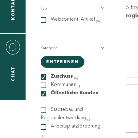
KONTAKT
5 Er
Typ
gen
regi
Webcontent, Artikel
n
(5)
Kategorie
ENTFERNEN
CHAT
icecenter
Zuschuss
(4)
Kommunen
(3)
Öffentliche Kunden
taktformular
(3)
Städtebau und
Regionalentwicklung
(3)
Arbeitsplatzförderung
erportal
(2)