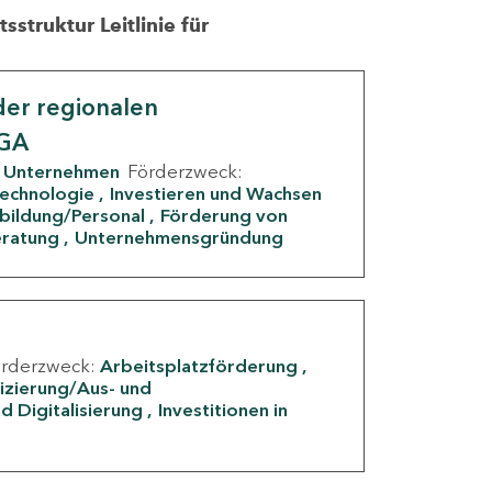
struktur Leitlinie für
er regionalen
IGA
Unternehmen
Förderzweck:
Technologie
Investieren und Wachsen
rbildung/Personal
Förderung von
eratung
Unternehmensgründung
örderzweck:
Arbeitsplatzförderung
fizierung/Aus- und
d Digitalisierung
Investitionen in
g