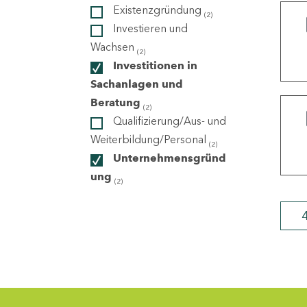
Existenzgründung
(2)
Investieren und
ndorte
Wachsen
(2)
Investitionen in
Sachanlagen und
Beratung
(2)
Qualifizierung/Aus- und
Weiterbildung/Personal
(2)
Unternehmensgründ
ung
(2)