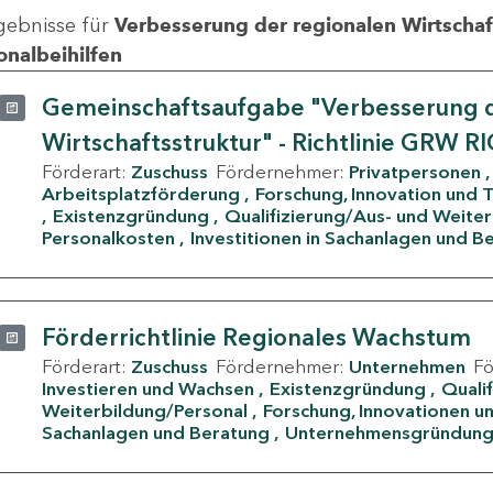
gebnisse für
Verbesserung der regionalen Wirtschafts
onalbeihilfen
Gemeinschaftsaufgabe "Verbesserung d
Wirtschaftsstruktur" - Richtlinie GRW R
Förderart:
Zuschuss
Fördernehmer:
Privatpersonen
Arbeitsplatzförderung
Forschung, Innovation und 
Existenzgründung
Qualifizierung/Aus- und Weite
Personalkosten
Investitionen in Sachanlagen und B
Förderrichtlinie Regionales Wachstum
Förderart:
Zuschuss
Fördernehmer:
Unternehmen
F
Investieren und Wachsen
Existenzgründung
Quali
Weiterbildung/Personal
Forschung, Innovationen un
Sachanlagen und Beratung
Unternehmensgründun