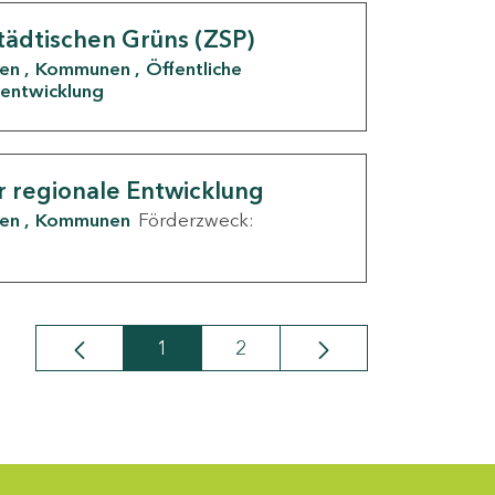
tädtischen Grüns (ZSP)
den
Kommunen
Öffentliche
entwicklung
r regionale Entwicklung
den
Kommunen
Förderzweck:
1
2
Seite
Seite